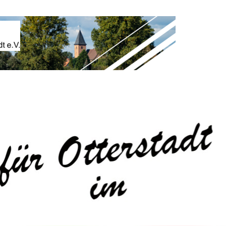
▼
▼
▼